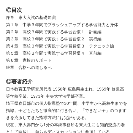
◎目次
序章 東大入試の基礎知識
第１章 中学３年間でブラッシュアップする学習能力と身体
第２章 高校３年間で実践する学習習慣１ 計画編
第３章 高校３年間で実践する学習習慣２ 実行編
第４章 高校３年間で実践する学習習慣３ テクニック編
第５章 高校３年間で実践する学習習慣４ 直前編
第６章 家族のサポート
終章 合格への道しるべ
◎著者紹介
日本教育工学研究所代表 1950年 広島県生まれ。1969年 修道高
等学校卒業。1973年 中央大学法学部卒業。
埼玉県春日部市の個人指導塾で30年間、小学生から高校生までを
指導。子どもたちと徹底的に付き合い、「できない子」のつまず
きを克服してきた指導方法には定評がある。
現在、東大赤門から1分の本郷事務所を東大生にも知的交流の場
として開放し、自らもディスカッションに参加している。