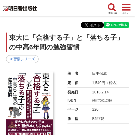
書籍検索
メニュー
東大に「合格する子」と「落ちる子」
の中高6年間の勉強習慣
＃習慣シリーズ
著 者
田中保成
定 価
1,540円（税込）
発売日
2018.2.14
ISBN
9784756919519
ページ
220
版 型
B6並製