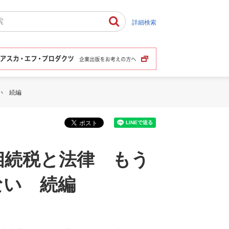
詳細検索
い 続編
相続税と法律 もう
ない 続編