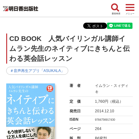
書籍検索
メニュー
CD BOOK 人気バイリンガル講師イ
ムラン先生のネイティブにきちんと伝
わる英会話レッスン
＃音声再生アプリ「ASUKALA」
著 者
イムラン・スィディ
キ
定 価
1,760円（税込）
発売日
2014.12.10
ISBN
9784756917430
ページ
264
版 型
B6変型