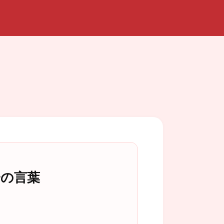
一の言葉
」