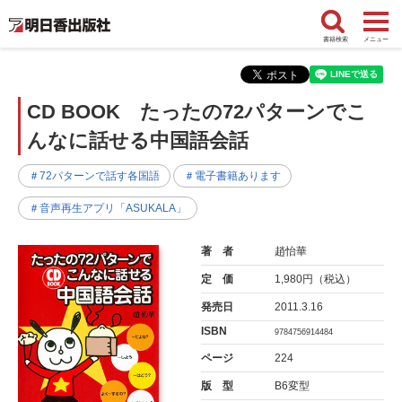
書籍検索
メニュー
CD BOOK たったの72パターンでこ
んなに話せる中国語会話
＃72パターンで話す各国語
＃電子書籍あります
＃音声再生アプリ「ASUKALA」
著 者
趙怡華
定 価
1,980円（税込）
発売日
2011.3.16
ISBN
9784756914484
ページ
224
版 型
B6変型