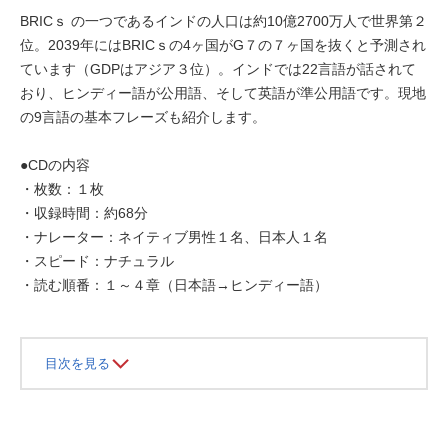
BRICｓ の一つであるインドの人口は約10億2700万人で世界第２
位。2039年にはBRICｓの4ヶ国がG７の７ヶ国を抜くと予測され
ています（GDPはアジア３位）。インドでは22言語が話されて
おり、ヒンディー語が公用語、そして英語が準公用語です。現地
の9言語の基本フレーズも紹介します。
●CDの内容
・枚数：１枚
・収録時間：約68分
・ナレーター：ネイティブ男性１名、日本人１名
・スピード：ナチュラル
・読む順番：１～４章（日本語→ヒンディー語）
目次を見る