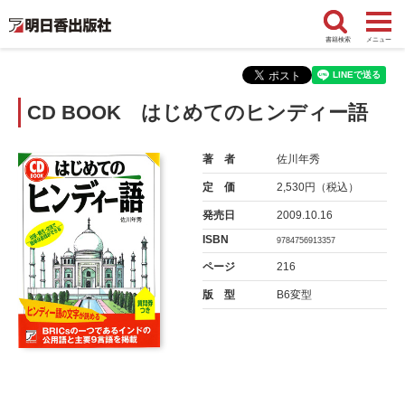
書籍検索
メニュー
CD BOOK はじめてのヒンディー語
著 者
佐川年秀
定 価
2,530円（税込）
発売日
2009.10.16
ISBN
9784756913357
ページ
216
版 型
B6変型