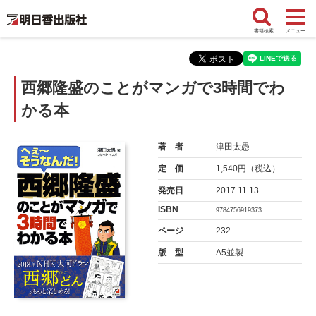
書籍検索
メニュー
西郷隆盛のことがマンガで3時間でわ
かる本
著 者
津田太愚
定 価
1,540円（税込）
発売日
2017.11.13
ISBN
9784756919373
ページ
232
版 型
A5並製