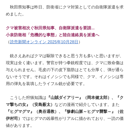
秋田県知事は昨日、防衛省にクマ対策としての自衛隊派遣を求
めました。
クマ被害相次ぐ秋田県知事、自衛隊派遣を要請...
小泉防衛相「危機的な事態」と陸自連絡員を派遣へ
（
読売新聞オンライン 2025年10月28日
）
銃さえあればクマは駆除できると思う方も多いと思いますが、
現実は全く違います。警官が持つ拳銃程度では、クマに致命傷は
与えられません。毛皮の下の皮下脂肪はとても分厚く、弾が通ら
ないそうです。それはイノシシでも同様で、クマ、イノシシは専
用の弾丸を装填したライフル銃が必要です。
こうした狩猟知識は
『山賊ダイアリー』（岡本健太郎）、『ク
マ撃ちの女』（安島薮太）
などの漫画で紹介しています。また
『ヒグマグマ』（奥谷通教）、『惨劇山脈～ヒグマ襲撃～』（佐
伊村司）
ではヒグマの凶暴性がリアルに描かれており、一読の価
値があります。