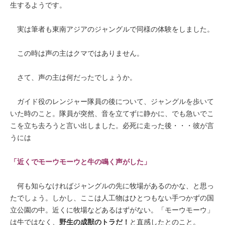
生するようです。
実は筆者も東南アジアのジャングルで同様の体験をしました。
この時は声の主はクマではありません。
さて、声の主は何だったでしょうか。
ガイド役のレンジャー隊員の後について、ジャングルを歩いて
いた時のこと。隊員が突然、音を立てずに静かに、でも急いでこ
こを立ち去ろうと言い出しました。必死に走った後・・・彼が言
うには
「近くでモーウモーウと牛の鳴く声がした」
何も知らなければジャングルの先に牧場があるのかな、と思っ
たでしょう。しかし、ここは人工物はひとつもない手つかずの国
立公園の中。近くに牧場などあるはずがない。「モーウモーウ」
は牛ではなく、
野生の成獣のトラだ！
と直感したとのこと。