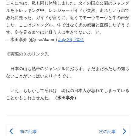
こんにちは。私も同じ体験しました。タイの国立公園のジャング
ルをトレッキング中、レンジャーガイドが突然、走れというので
必死に走った。ガイドが言うに、近くでモーウモーウと牛の声が
した。ここはジャングル。牛ではなく虎の威嚇と直感したそうで
す。姿を見るまではと疑う人は生きてないよ、と。
-- 水田享介 (@joseAkame)
July 26, 2021
※実際のＸのリンク先
日本の山も熱帯のジャングルに劣らず、まだまだ私たちの知ら
ないことがいっぱいありそうです。
いえ、もしかしてそれは、現代の日本人が忘れてしまっている
ことかもしれませんね。
（水田享介）
前の記事
次の記事