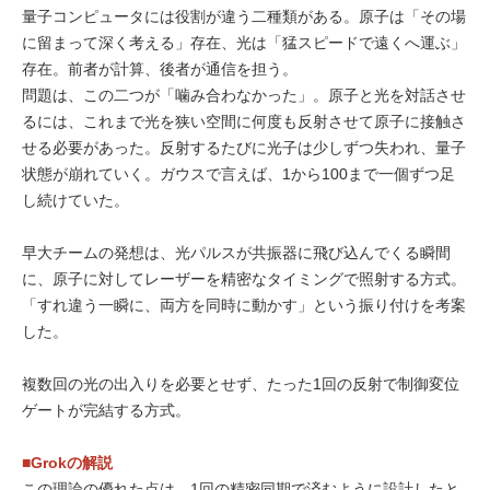
量子コンピュータには役割が違う二種類がある。原子は「その場
に留まって深く考える」存在、光は「猛スピードで遠くへ運ぶ」
存在。前者が計算、後者が通信を担う。
問題は、この二つが「噛み合わなかった」。原子と光を対話させ
るには、これまで光を狭い空間に何度も反射させて原子に接触さ
せる必要があった。反射するたびに光子は少しずつ失われ、量子
状態が崩れていく。ガウスで言えば、1から100まで一個ずつ足
し続けていた。
早大チームの発想は、光パルスが共振器に飛び込んでくる瞬間
に、原子に対してレーザーを精密なタイミングで照射する方式。
「すれ違う一瞬に、両方を同時に動かす」という振り付けを考案
した。
複数回の光の出入りを必要とせず、たった1回の反射で制御変位
ゲートが完結する方式。
■Grokの解説
この理論の優れた点は、1回の精密同期で済むように設計したと