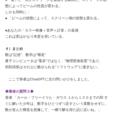
態によってビームの性質が変わる」
しかも同時に：
● 「ビームの状態によって、スクリーン側の状態も変わる」
●あなたの「カラー映像＋音声＋計算」の直感
これは実はかなり本質を突いている。
４）まとめ
数は"記述"、数学は"構造"
量子コンピュータは"電卓"ではなく、"物理変換装置"であり、
四則演算はその上に載せられる"ソフトウェア"に過ぎない。
ここで筆者はChatGPTに次の問いかけをしました。
◆筆者の質問３◆
筆者:「カール・フリードリヒ・ガウス １から１００までの和 す
ぐに解いた少年は、数字をひとつずつ足すという算数をせずに、
数が並んだ構造を想像して、一瞬で解を得た話に近いね。」