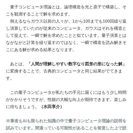
量子コンピュータ理論とは、論理構造を光と原子で構築し、そ
こを観測することで解を求めます。
例えるならガウス以前の人々が、1から100までも100回繰り返
し演算していたのが従来のコンピュータ。ガウスはそれを構造と
して捉えて、一瞬で解を求めたことと似ています。量子演算とは
ながながと計算を繰り返すのではなく、一瞬で構造を読み解きそ
こにある解が求める結果となります。
あとは、
「人間が理解しやすい数字なり図形の形になった解」
に変換することで、古典的コンピュータと同じ結果がでてきま
す。
この量子コンピュータが私たちの手元に届くにはもう少し時間
がかかりそうですが、性能の大幅な向上が期待できます。楽しみ
に待ちましょう。
（水田享介）
※筆者もAIも限られた知識の中で量子コンピュータ理論の説明を
試みています。間違っている可能性があることを留意した上で読