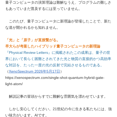
量子コンピュータの演算理論は難解なうえ、プログラムの難しさ
もあっていまだ普及するには至っていません。
このたび、量子コンピュータに新理論が登場したことで、新た
な道が開かれるかも知れません。
「光」と「原子」が直接繋がる。
早大らが考案したハイブリッド量子コンピュータの新理論
『Physical Review Letters』に掲載されたこの成果は、量子の世
界において長らく困難とされてきた光と物質の直接的かつ高効率
な対話を、たった一度の光の反射で完結させるものである。
（
XenoSpectrum 2026年5月17日
）
https://xenospectrum.com/single-shot-quantum-hybrid-gate-
light-atom/
解説記事の冒頭からすでに難解な雰囲気を漂わせています。
しかし安心してください。21世紀の今に生きる私たちには、強
い味方がいます。AIです。