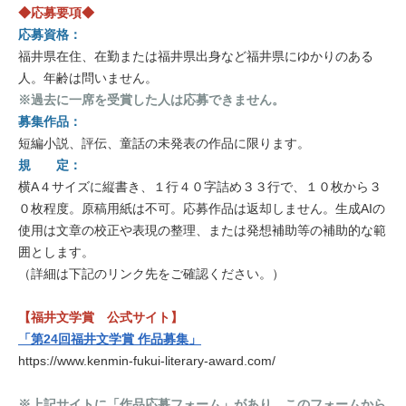
◆応募要項◆
応募資格：
福井県在住、在勤または福井県出身など福井県にゆかりのある
人。年齢は問いません。
※過去に一席を受賞した人は応募できません。
募集作品：
短編小説、評伝、童話の未発表の作品に限ります。
規 定：
横A４サイズに縦書き、１行４０字詰め３３行で、１０枚から３
０枚程度。原稿用紙は不可。応募作品は返却しません。生成AIの
使用は文章の校正や表現の整理、または発想補助等の補助的な範
囲とします。
（詳細は下記のリンク先をご確認ください。）
【福井文学賞 公式サイト】
「第24回福井文学賞 作品募集」
https://www.kenmin-fukui-literary-award.com/
※上記サイトに「作品応募フォーム」があり、このフォームから