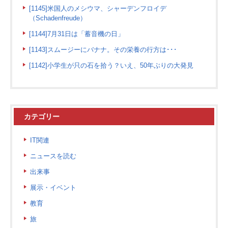
[1145]米国人のメシウマ、シャーデンフロイデ
（Schadenfreude）
[1144]7月31日は「蓄音機の日」
[1143]スムージーにバナナ。その栄養の行方は･･･
[1142]小学生が只の石を拾う？いえ、50年ぶりの大発見
カテゴリー
IT関連
ニュースを読む
出来事
展示・イベント
教育
旅