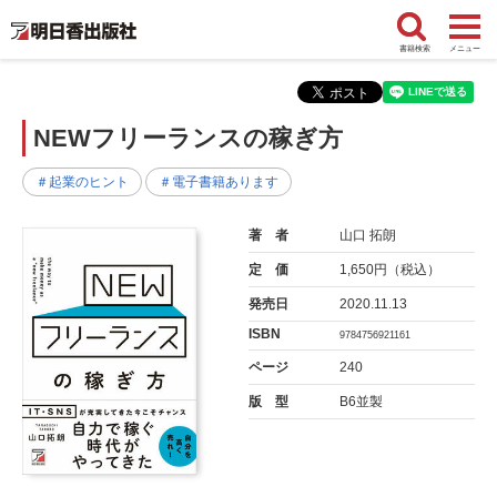
書籍検索
メニュー
NEWフリーランスの稼ぎ方
＃起業のヒント
＃電子書籍あります
著 者
山口 拓朗
定 価
1,650円（税込）
発売日
2020.11.13
ISBN
9784756921161
ページ
240
版 型
B6並製