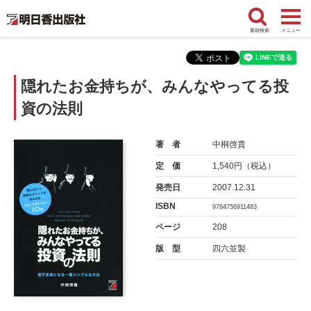
書籍検索
メニュー
隠れたお金持ちが、みんなやってる投
資の法則
著 者
中桐啓貴
定 価
1,540円（税込）
発売日
2007.12.31
ISBN
9784756911483
ページ
208
版 型
四六並製