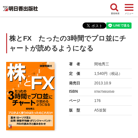
書籍検索
メニュー
株とFX たったの3時間でプロ並にチ
ャートが読めるようになる
著 者
間地秀三
定 価
1,540円（税込）
発売日
2013.10.9
ISBN
9784756916549
ページ
176
版 型
A5並製