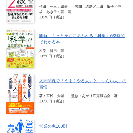
植田 一三：編著 岩間 琢磨／上田 敏子／中
坂 あき子：著 著
1,870円（税込）
図解 もっと身近にあふれる「科学」が3時間
でわかる本
左巻 健男 著
1,650円（税込）
人間関係で「うまくやる人」と「つらい人」の
習慣
著：宮松 大輔 監修：あがり症克服協会 著
1,650円（税込）
営業の鬼100則