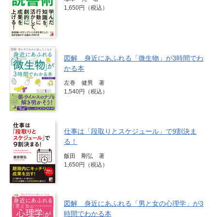
1,650円（税込）
図解 身近にあふれる「微生物」が3時間でわ
かる本
左巻 健男 著
1,540円（税込）
仕事は「段取りとスケジュール」で9割決ま
る！
飯田 剛弘 著
1,650円（税込）
図解 身近にあふれる「男と女の心理学」が3
時間でわかる本