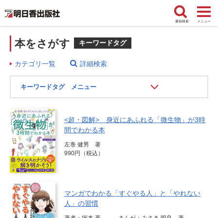
書籍検索
メニュー
本をさがす
キーワードタグ
カテゴリ一覧
詳細検索
キーワードタグ メニュー
<超・図解> 身近にあふれる「微生物」が3時
間でわかる本
左巻 健男 著
990円（税込）
マンガでわかる「すぐやる人」と「やれない
人」の習慣
著者：塚本 亮 まんが：みさき 明良 著