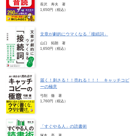
長沢 寿夫 著
1,650円（税込）
文章が劇的にウマくなる「接続詞」
山口 拓朗 著
1,650円（税込）
届く！刺さる！！売れる！！！ キャッチコピ
ーの極意
弓削 徹 著
1,760円（税込）
「すぐやる人」の読書術
塚本 亮 著