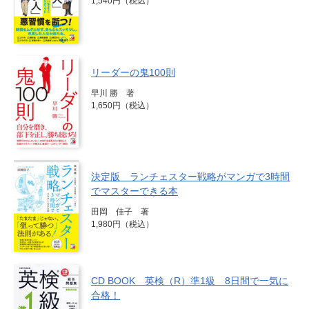
1,540円（税込）
リーダーの鬼100則
早川 勝 著
1,650円（税込）
決定版 ランチェスター戦略がマンガで3時間
でマスターできる本
田岡 佳子 著
1,980円（税込）
CD BOOK 英検（R）準1級 8日間で一気に
合格！