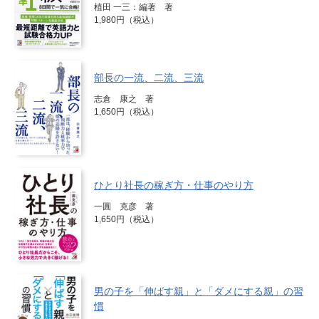
植田 一三：編著 著
1,980円（税込）
部長の一流、二流、三流
志倉 康之 著
1,650円（税込）
ひとり社長の稼ぎ方・仕事のやり方
一圓 克彦 著
1,650円（税込）
男の子を「伸ばす親」と「ダメにする親」の習
慣