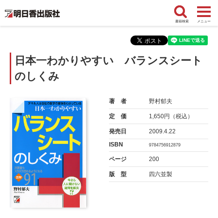
書籍検索
メニュー
日本一わかりやすい バランスシート
のしくみ
著 者
野村郁夫
定 価
1,650円（税込）
発売日
2009.4.22
ISBN
9784756912879
ページ
200
版 型
四六並製