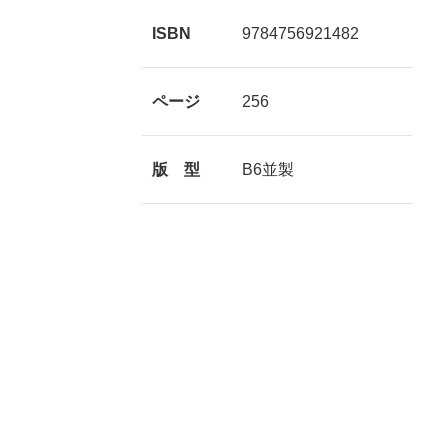
ISBN
9784756921482
ページ
256
版 型
B6並製