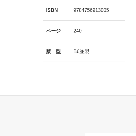
ISBN
9784756913005
ページ
240
版 型
B6並製