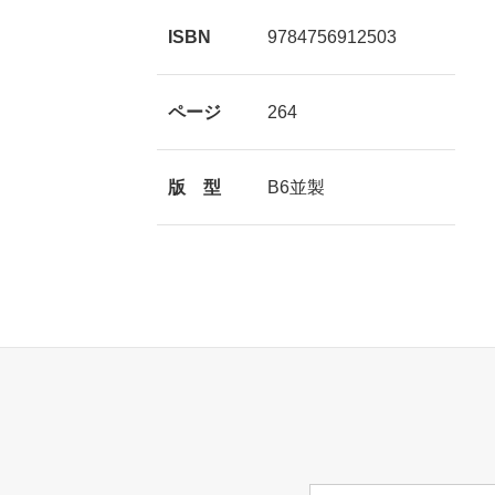
ISBN
9784756912503
ページ
264
版 型
B6並製