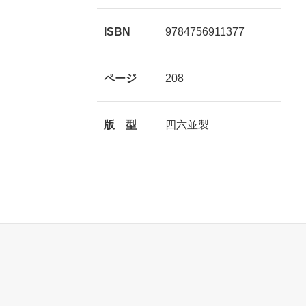
ISBN
9784756911377
ページ
208
版 型
四六並製