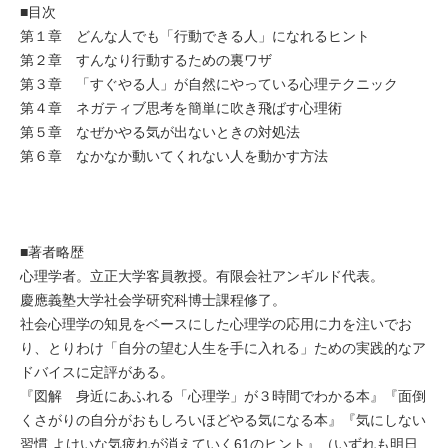
■目次
第１章 どんな人でも「行動できる人」になれるヒント
第２章 すんなり行動するための裏ワザ
第３章 「すぐやる人」が自然にやっている心理テクニック
第４章 ネガティブ思考を簡単に吹き飛ばす心理術
第５章 なぜかやる気が出ないときの対処法
第６章 なかなか動いてくれない人を動かす方法
■著者略歴
心理学者。立正大学客員教授。有限会社アンギルド代表。
慶應義塾大学社会学研究科博士課程修了。
社会心理学の知見をベースにした心理学の応用に力を注いでお
り、とりわけ「自分の望む人生を手に入れる」ための実践的なア
ドバイスに定評がある。
『図解 身近にあふれる「心理学」が３時間でわかる本』『面倒
くさがりの自分がおもしろいほどやる気になる本』『気にしない
習慣 よけいな気疲れが消えていく61のヒント』（いずれも明日