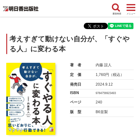
書籍検索
メニュー
考えすぎて動けない自分が、「すぐや
る人」に変わる本
著 者
内藤 誼人
定 価
1,760円（税込）
発売日
2024.9.12
ISBN
9784756923493
ページ
240
版 型
B6並製