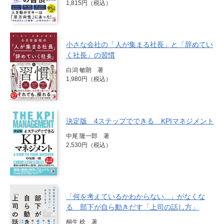
1,815円（税込）
小さな会社の「人が集まる社長」と「辞めてい
く社長」の習慣
白潟 敏朗 著
1,980円（税込）
決定版 4ステップでできる KPIマネジメント
中尾 隆一郎 著
2,530円（税込）
「何を考えているかわからない...」がなくな
る 部下が自ら動きだす「上司の話し方」
桐生 稔 著