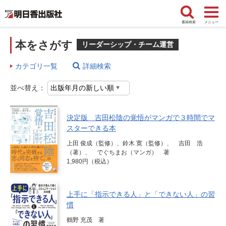
書籍検索
メニュー
本をさがす
リーダーシップ・チーム運営
カテゴリ一覧
詳細検索
並べ替え：
決定版 吉田松陰の覚悟がマンガで３時間でマ
スターできる本
上田 俊成（監修）、鈴木 寛（監修）、 吉田 浩
（著）、 でぐちまお（マンガ） 著
1,980円（税込）
上手に「指示できる人」と「できない人」の習
慣
鶴野 充茂 著