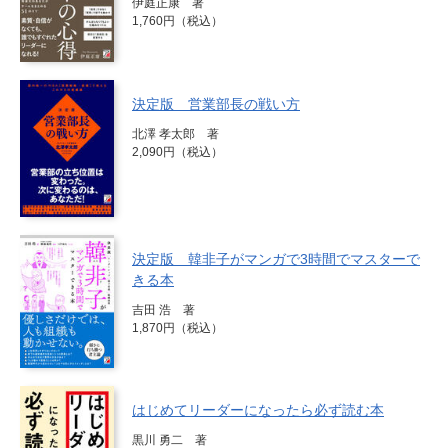
伊庭正康 著
1,760円（税込）
決定版 営業部長の戦い方
北澤 孝太郎 著
2,090円（税込）
決定版 韓非子がマンガで3時間でマスターで
きる本
吉田 浩 著
1,870円（税込）
はじめてリーダーになったら必ず読む本
黒川 勇二 著