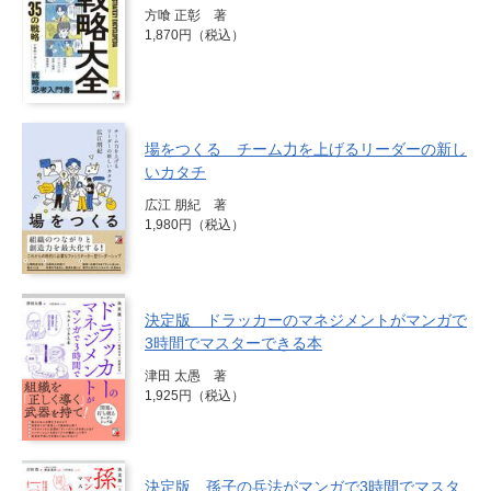
方喰 正彰 著
1,870円（税込）
場をつくる チーム力を上げるリーダーの新し
いカタチ
広江 朋紀 著
1,980円（税込）
決定版 ドラッカーのマネジメントがマンガで
3時間でマスターできる本
津田 太愚 著
1,925円（税込）
決定版 孫子の兵法がマンガで3時間でマスタ