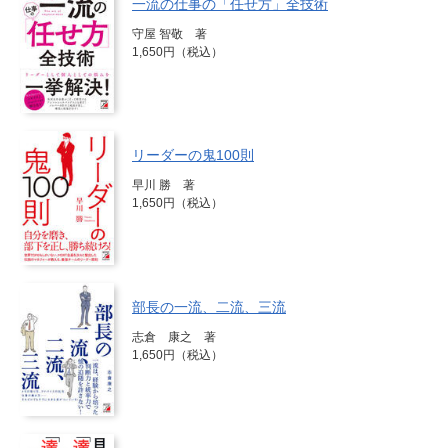
一流の仕事の「任せ方」全技術
守屋 智敬 著
1,650円（税込）
リーダーの鬼100則
早川 勝 著
1,650円（税込）
部長の一流、二流、三流
志倉 康之 著
1,650円（税込）