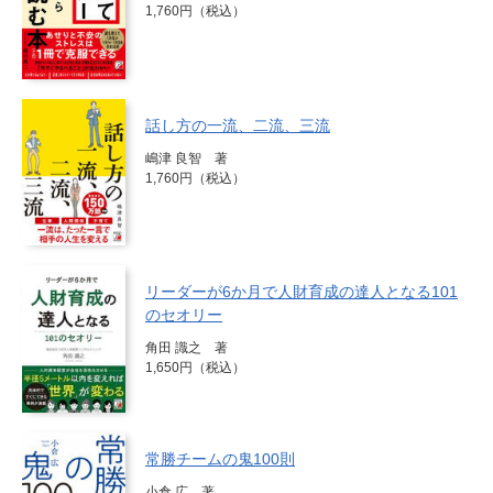
1,760円（税込）
話し方の一流、二流、三流
嶋津 良智 著
1,760円（税込）
リーダーが6か月で人財育成の達人となる101
のセオリー
角田 識之 著
1,650円（税込）
常勝チームの鬼100則
⼩倉 広 著