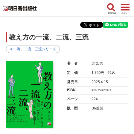
書籍検索
メニュー
教え方の一流、二流、三流
＃一流、二流、三流シリーズ
著 者
北 宏志
定 価
1,760円（税込）
発売日
2025.4.15
ISBN
9784756923943
ページ
224
版 型
B6並製