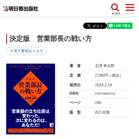
書籍検索
メニュー
決定版 営業部長の戦い方
＃電子書籍あります
著 者
北澤 孝太郎
定 価
2,090円（税込）
発売日
2024.2.19
ISBN
9784756923134
ページ
280
版 型
四六並製