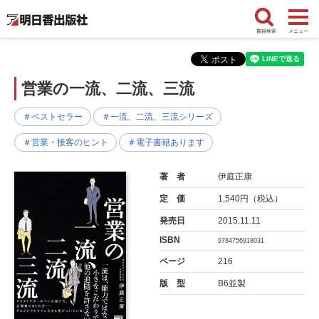
書籍検索
メニュー
営業の一流、二流、三流
＃ベストセラー
＃一流、二流、三流シリーズ
＃営業・接客のヒント
＃電子書籍あります
著 者
伊庭正康
定 価
1,540円（税込）
発売日
2015.11.11
ISBN
9784756918031
ページ
216
版 型
B6並製