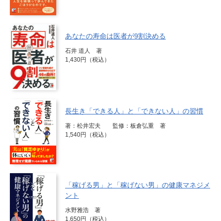
あなたの寿命は医者が9割決める
石井 道人 著
1,430円（税込）
長生き「できる人」と「できない人」の習慣
著：松井宏夫 監修：板倉弘重 著
1,540円（税込）
「稼げる男」と「稼げない男」の健康マネジメ
ント
水野雅浩 著
1,650円（税込）