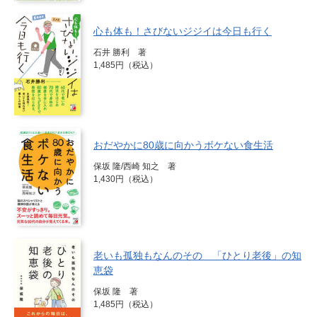
心も体も！さびないジジイは今日も行く
石井 勝利 著
1,485円（税込）
おだやかに80歳に向かうボケない食生活
保坂 隆/西崎 知之 著
1,430円（税込）
老いも孤独もなんのその 「ひとり老後」の知
恵袋
保坂 隆 著
1,485円（税込）