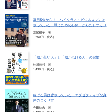
毎日5分から！ ハイクラス・ビジネスマンは
やっている 戦うための心体（からだ）づくり
荒尾裕子 著
1,650円（税込）
「脳が若い人」と「脳が老ける人」の習慣
枝川義邦 著
1,430円（税込）
稼げる男は皆やっている エグゼクティブな身
体のつくり方
寺田健志 著