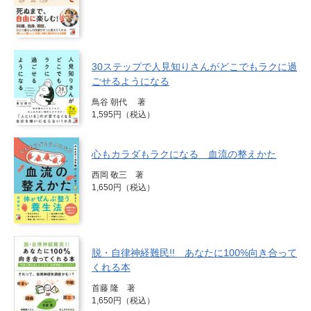
30ステップで人見知りさんがどこでもラクに過
ごせるようになる
鳥谷 朝代 著
1,595円（税込）
心もカラダもラクになる 血流の整えかた
西岡 敬三 著
1,650円（税込）
脱・自律神経難民!! あなたに100%向き合って
くれる本
首藤 隆 著
1,650円（税込）