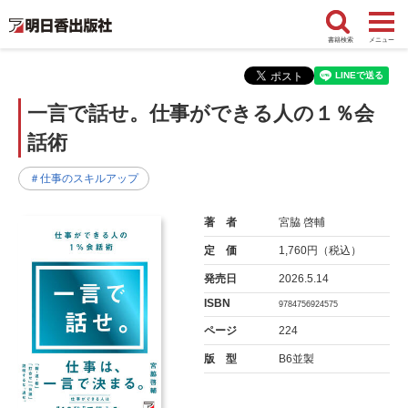
書籍検索
メニュー
一言で話せ。仕事ができる人の１％会
話術
＃仕事のスキルアップ
著 者
宮脇 啓輔
定 価
1,760円（税込）
発売日
2026.5.14
ISBN
9784756924575
ページ
224
版 型
B6並製