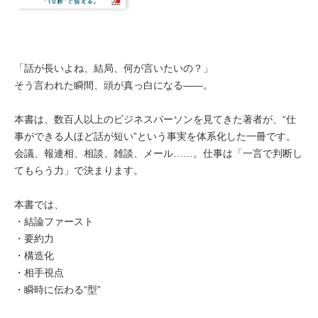
「話が長いよね、結局、何が言いたいの？」
そう言われた瞬間、頭が真っ白になる――。
本書は、数百人以上のビジネスパーソンを見てきた著者が、“仕
事ができる人ほど話が短い”という事実を体系化した一冊です。
会議、報連相、相談、雑談、メール……。仕事は「一言で判断し
てもらう力」で決まります。
本書では、
・結論ファースト
・要約力
・構造化
・相手視点
・瞬時に伝わる“型”