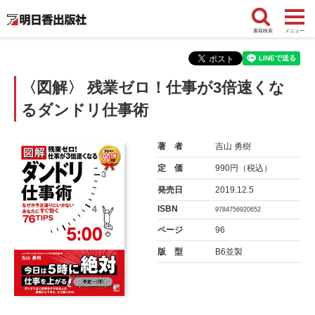
書籍検索
メニュー
〈図解〉 残業ゼロ！仕事が3倍速くな
るダンドリ仕事術
著 者
吉山 勇樹
定 価
990円（税込）
発売日
2019.12.5
ISBN
9784756920652
ページ
96
版 型
B6並製