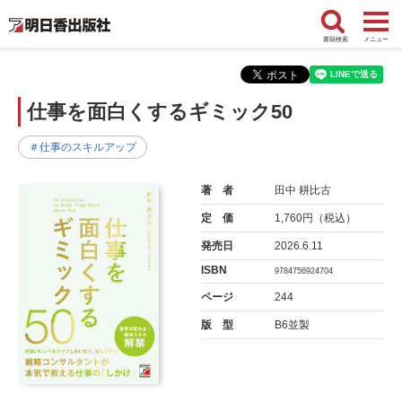
書籍検索
メニュー
仕事を面白くするギミック50
＃仕事のスキルアップ
著 者
田中 耕比古
定 価
1,760円（税込）
発売日
2026.6.11
ISBN
9784756924704
ページ
244
版 型
B6並製