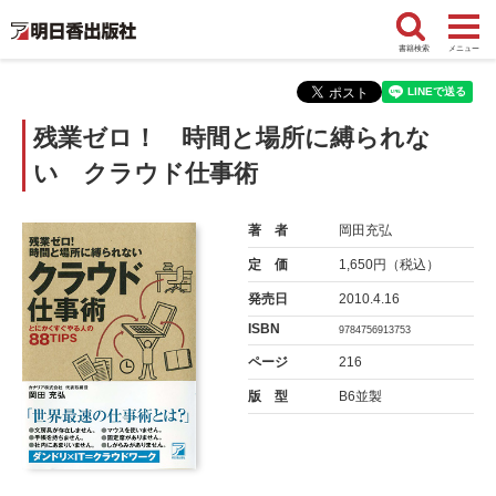
書籍検索
メニュー
残業ゼロ！ 時間と場所に縛られな
い クラウド仕事術
著 者
岡田充弘
定 価
1,650円（税込）
発売日
2010.4.16
ISBN
9784756913753
ページ
216
版 型
B6並製