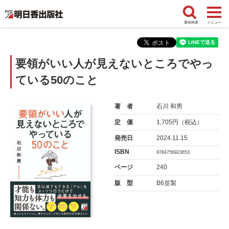
書籍検索
メニュー
要領がいい人が見えないところでやっ
ている50のこと
著 者
石川 和男
定 価
1,705円（税込）
発売日
2024.11.15
ISBN
9784756923653
ページ
240
版 型
B6並製