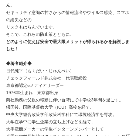
ん
。
セキュリティ意識の甘さからの情報流出やウイルス感染、スマホ
の紛失などの
リスクもはらんでいます。
そこで、これらの防止策とともに、
どのように使えば安全で最大限メリットが得られるかを解説しま
した！
◆著者紹介◆
目代純平（もくだい・じゅんぺい）
チェックフィールド株式会社 代表取締役
東京都認定eメディアリーダー
1976年生まれ 東京都出身
商社勤務の父親の転勤に伴い台湾にて中学校3年間を過ごす。
帰国後、国際基督教大学（ICU）高校を経て、
中央大学総合政策学部政策科学科にて環境経済学を専攻。
大学在学中に学生企業の立ち上げなどを経て、
大手電機メーカーの学生インターンメンバーとして