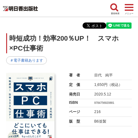
書籍検索
メニュー
時短成功！効率200％UP！ スマホ
×PC仕事術
＃電子書籍あります
著 者
目代 純平
定 価
1,650円（税込）
発売日
2020.5.12
ISBN
9784756920881
ページ
216
版 型
B6並製