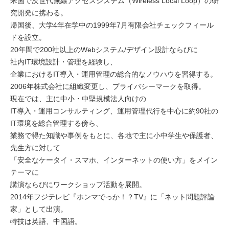
米国で次世代無線アクセスシステム（Wireless Local Loop）の研
究開発に携わる。
帰国後、大学4年在学中の1999年7月有限会社チェックフィール
ドを設立。
20年間で200社以上のWebシステム/デザイン設計ならびに
社内IT環境設計・管理を経験し、
企業におけるIT導入・運用管理の総合的なノウハウを習得する。
2006年株式会社に組織変更し、プライバシーマークを取得。
現在では、主に中小・中堅規模法人向けの
IT導入・運用コンサルティング、運用管理代行を中心に約90社の
IT環境を総合管理する傍ら、
業務で得た知識や事例をもとに、各地で主に小中学生や保護者、
先生方に対して
「安全なケータイ・スマホ、インターネットの使い方」をメイン
テーマに
講演ならびにワークショップ活動を展開。
2014年フジテレビ『ホンマでっか！？TV』に「ネット問題評論
家」として出演。
特技は英語、中国語。