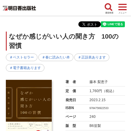
書籍検索
メニュー
なぜか感じがいい人の聞き方 100の
習慣
＃ベストセラー
＃春に読みたい本
＃正誤表あります
＃電子書籍あります
著 者
藤本 梨恵子
定 価
1,760円（税込）
発売日
2023.2.15
ISBN
9784756922533
ページ
240
版 型
B6並製