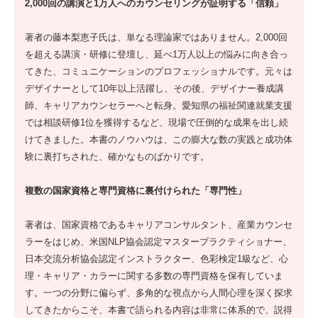
2,000回の講演と1万人へのカウンセリングが証明する「信頼」
著者の藤本梨恵子氏は、単なる理論家ではありません。2,000回
を超える講演・研修に登壇し、延べ1万人以上の悩みに向き合っ
てきた、コミュニケーションのプロフェッショナルです。元々は
デザイナーとして10年以上活躍し、その後、デザイナー養成講
師、キャリアカウンセラーへと転身。愛知県の福祉関連就業支援
では相談研修1位を獲得するなど、現場で圧倒的な成果を出し続
けてきました。本書のノウハウは、この膨大な数の実践と成功体
験に裏打ちされた、確かなものばかりです。
複数の国家資格と専門資格に裏付けられた「専門性」
著者は、国家資格であるキャリアコンサルタント、産業カウンセ
ラーをはじめ、米国NLP協会認定マスタープラクティショナー、
日本交流分析協会認定インストラクター、色彩検定1級など、心
理・キャリア・カラーに関する多数の専門資格を保有していま
す。一つの分野に偏らず、多角的な視点から人間心理を深く探求
してきたからこそ、本書で語られる内容は非常に体系的で、説得