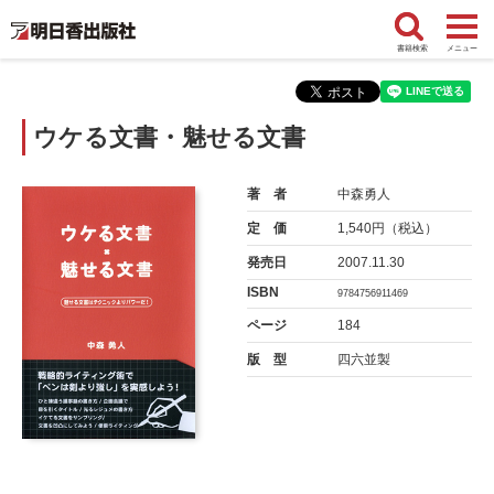
書籍検索
メニュー
ウケる文書・魅せる文書
著 者
中森勇人
定 価
1,540円（税込）
発売日
2007.11.30
ISBN
9784756911469
ページ
184
版 型
四六並製