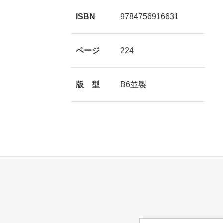
ISBN
9784756916631
ページ
224
版 型
B6並製