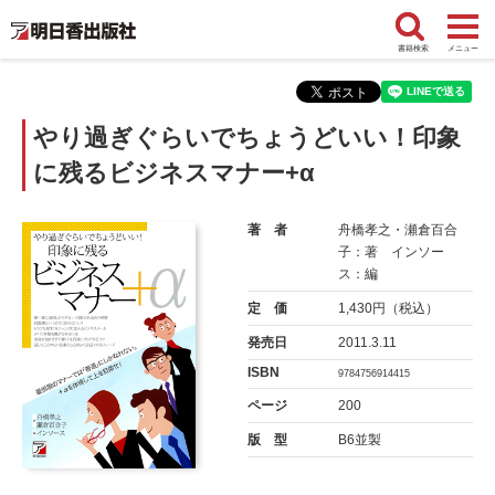
書籍検索
メニュー
やり過ぎぐらいでちょうどいい！印象
に残るビジネスマナー+α
著 者
舟橋孝之・瀬倉百合
子：著 インソー
ス：編
定 価
1,430円（税込）
発売日
2011.3.11
ISBN
9784756914415
ページ
200
版 型
B6並製